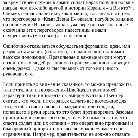
за время своей службы в армии солдат Барак получил больше
наград, чем кто-либо другой в истории Израиля – а Вы кто?».
Однако, сейчас аналитики, как правило, соглашаются с тем,
что переговоры в «Кемп Дэвид II» оказали пагубное влияние
на положение Израиля, так как уже через два месяца после
окончания этих переговоров палестинцы начали
осуществлять (массовые) акты насилия.
Ошибочно отказываться обсуждать информацию, идеи, или
результаты анализа (из-за того, что данное лицо занимает
высокое положение). Правильные и важные мысли могут
возникнуть у людей различного происхождения и живущих
очень далеко – даже за тысячи миль от того или иного
руководителя.
Если принять во внимание сказанное, то можно предложить
такие отклики на возражения Швейцера против моей
характеристики инцидента с Самиром Кунтар. Швейцер
считает, что «если не стараться сделать всё возможное для
того, чтобы спасти любого гражданина или солдата,
попавшего в руки врага, то это будет противоречить базовым
принципам израильского общества». Я согласен с тем, что
спасти солдат или их останки – это оперативно пригодный и
благородный приоритет, но «всё возможное» имеет свои
ограничения. Например, правительство не должно отдавать