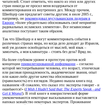
читателей. Стоит отметить, что никто из этих или других
стран никогда не просил меня воздержаться от
комментирования их внутренних дел. Между прочим,
Швейцер сам предлагает советы другим; в июле 2005 г.,
например, он
рекомендовал мусульманским лидерам в
Европе
«более убедительно обосновывать своё неприятие
радикальных исламских элементов». Все независимые
аналитики поступают таким образом.
Так что Швейцер и я могут комментировать события в
различных странах мира, но когда дело доходит до Израиля,
мой ум должен освободиться от мыслей, мой язык –
замолчать, а моя клавиатура – стоять без дела? Вряд ли.
На более глубоком уровне я протестую против всей
концепции
привилегированной информации
– согласно
которой местопребывание человека, его возраст, этническая
или расовая принадлежность, академические звания, опыт
или какие-либо другие качества обосновывают
(правильность) его взглядов. Недавно вышла книга под
названием «Я сожалею, что сказал это: эксперты говорят - и
ошибаются!» (
I Wish I Hadn't Said that: The Experts Speak - and
Get it Wrong!
). В этой книге в юмористической форме
увековечиваются некоторые высказывания и выставляется
напоказ зазнайство некоторых экспертов. Проживание