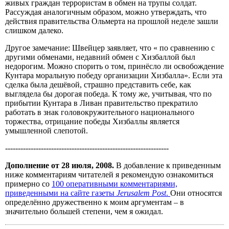
живых граждан террористам в обмен на трупы солдат.
Рассуждая аналогичным образом, можно утверждать, что
действия правительства Ольмерта на прошлой неделе зашли
слишком далеко.
Другое замечание: Швейцер заявляет, что « по сравнению с
другими обменами, недавний обмен с Хизбаллой был
недорогим. Можно спорить о том, принёсло ли освобождение
Кунтара моральную победу организации Хизбалла». Если эта
сделка была дешёвой, страшно представить себе, как
выглядела бы дорогая победа. К тому же, учитывая, что по
прибытии Кунтара в Ливан правительство прекратило
работать в знак головокружительного национального
торжества, отрицание победы Хизбаллы является
умышленной слепотой.
----------------------------------------------------------------
Дополнение от 28 июля, 2008.
В добавление к приведенным
ниже комментариям читателей я рекомендую ознакомиться
примерно со
100 оперативными комментариями,
приведенными на сайте газеты
Jerusalem Post
.
Они относятся
определённо дружественно к моим аргументам – в
значительно большей степени, чем я ожидал.