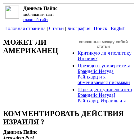
Даниэль Пайпс
мобильный сайт
главный сайт
Головная страница
|
Статьи
|
Биография
|
Поиск
|
English
МОЖЕТ ЛИ
связанные между собой
статьи
АМЕРИКАНЕЦ
Критикую ли я политику
Израиля?
Президент университета
Брандейс Йегуда
Райнхарц и я
обмениваемся письмами
[Президент университета
Брандейс Йегуда]
Райнхарц, Израиль и я
КОММЕНТИРОВАТЬ ДЕЙСТВИЯ
ИЗРАИЛЯ ?
Даниэль Пайпс
Jerusalem Post