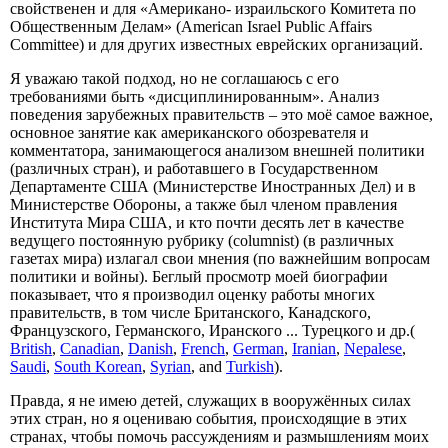
свойственен и для «Американо- израильского Комитета по
Общественным Делам» (American Israel Public Affairs
Committee) и для других известных еврейских организаций.
Я уважаю такой подход, но не соглашаюсь с его
требованиями быть «дисциплинированным». Анализ
поведения зарубежных правительств – это моё самое важное,
основное занятие как американского обозревателя и
комментатора, занимающегося анализом внешней политики
(различных стран), и работавшего в Государственном
Департаменте США (Министерстве Иностранных Дел) и в
Министерстве Обороны, а также был членом правления
Института Мира США, и кто почти десять лет в качестве
ведущего постоянную рубрику (columnist) (в различных
газетах мира) излагал свои мнения (по важнейшим вопросам
политики и войны). Беглый просмотр моей биографии
показывает, что я производил оценку работы многих
правительств, в том числе Британского, Канадского,
Французского, Германского, Иранского ... Турецкого и др.(
British
,
Canadian
,
Danish
,
French
,
German
,
Iranian
,
Nepalese
,
Saudi
,
South Korean
,
Syrian
, and
Turkish
).
Правда, я не имею детей, служащих в вооружённых силах
этих стран, но я оцениваю события, происходящие в этих
странах, чтобы помочь рассуждениям и размышлениям моих