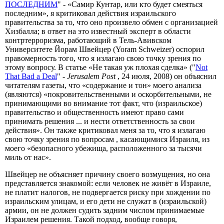
ПОСЛЕДНИМ
" - «Самир Кунтар, или кто будет смеяться
последним», я критиковал действия израильского
правительства за то, что оно произвело обмен с организацией
Хизбалла; в ответ на это известный эксперт в области
контртерроризма, работающий в Тель-Авивском
Университете Йорам Швейцер (Yoram Schweizer) оспорил
правомерность того, что я излагаю свою точку зрения по
этому вопросу. В статье «Не такая уж плохая сделка» ("
Not
That Bad a Deal
" -
Jerusalem Post
, 24 июля, 2008) он объяснил
читателям газеты, что «содержание и тон» моего анализа
(являются) «покровительственными и оскорбительными, не
принимающими во внимание тот факт, что (израильское)
правительство и общественность имеют право сами
принимать решения ... и нести ответственность за свои
действия». Он также критиковал меня за то, что я излагаю
свою точку зрения по вопросам , касающимися Израиля, из
моего «безопасного убежища, расположенного за тысячи
миль от нас».
Швейцер не объясняет причину своего возмущения, но она
представляется знакомой: если человек не живёт в Израиле,
не платит налогов, не подвергается риску при хождении по
израильским улицам, и его дети не служат в (израильской)
армии, он не должен судить задним числом принимаемые
Израилем решения. Такой подход, вообще говоря,