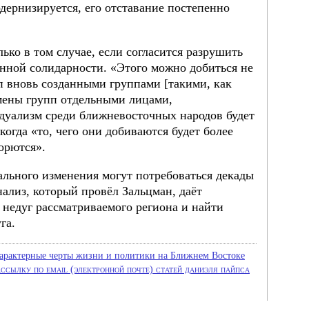
дернизируется, его отставание постепенно
ько в том случае, если согласится разрушить
ной солидарности. «Этого можно добиться не
 вновь созданными группами [такими, как
амены групп отдельными лицами,
дуализм среди ближневосточных народов будет
 когда «то, чего они добиваются будет более
орются».
ального изменения могут потребоваться декады
нализ, который провёл Зальцман, даёт
 недуг рассматриваемого региона и найти
га.
арактерные черты жизни и политики на Ближнем Востоке
ссылку по email (электронной почте) статей даниэля пайпса