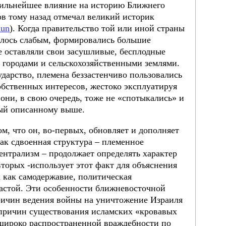
сильнейшее влияние на историю Ближнего
ов тому назад отмечал великий историк
dun
). Когда правительство той или иной страны
илось слабым, формировались большие
 оставляли свои засушливые, бесплодные
д городами и сельскохозяйственными землями.
ударство, племена беззастенчиво пользовались
обственных интересов, жестоко эксплуатируя
они, в свою очередь, тоже не «спотыкались» и
ный описанному выше.
ом, что он, во-первых, обновляет и дополняет
ак сдвоенная структура – племенное
ентрализм – продолжает определять характер
торых -использует этот факт для объяснения
 как самодержавие, политическая
астой. Эти особенности ближневосточной
ричин ведения войны на уничтожение Израиля
з причин существования исламских «кровавых
 широко распространенной враждебности по