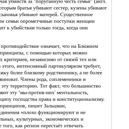
ая убийств за "поруганную честь семьи" (англ.
с которым братья убивают сестер, кузены убивают
 сыновья убивают матерей. Существенное
утри семьи опрометчивые поступки женщин
ит к убийствам только тогда, когда они
 противодействие означает, что на Ближнем
е принципы, с помощью которых можно
 критериев, независимо от связей тех или
 этого, интенсивный партикуляризм требует,
жку более близкому родственнику, а не более
о виноват. Члены рода, соплеменники и
т эту территорию. Тот факт, что большинство
яют эту ‘мы-против-них' ментальность,
ципу господства права и конституционализму.
 принципов, пишет Зальцман,
единения «плохо функционируют и не
льных, культурных, экономических и
 того, как регион перестаёт отвечать