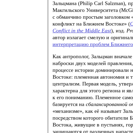
Зальцмана (Philip Carl Salzman), 
Макгильского Университета (McGill
c обманчиво простым заголовком 
конфликт на Ближнем Востоке» (
C
Conflict in the Middle East
), изд.
Pr
автор излагает смелую и оригина
интерпретацию проблем Ближнего
Как антрополог, Зальцман вначале
наброски двух моделей правления,
процессе истории доминировали 
Востоке: племенная автономия и 
централизм. Первая модель, утвер
характерна для этого региона и я
к его пониманию. Племенное сам
базируется на
сбалансированной о
«механизме», как её называет Зал
посредством которого обитатели 
Востока, живущие в пустынях, гор
защищаются от различных напасте