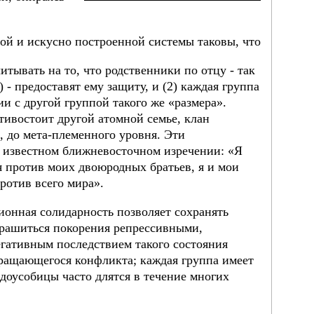
ой и искусно построенной системы таковы, что
итывать на то, что родственники по отцу - так
) - предоставят ему защиту, и (2) каждая группа
ии с другой группой такого же «размера».
тивостоит другой атомной семье, клан
., до мета-племенного уровня. Эти
 известном ближневосточном изречении: «Я
ья против моих двоюродных братьев, я и мои
ротив всего мира».
онная солидарность позволяет сохранять
трашиться покорения репрессивными,
гативным последствием такого состояния
кращающегося конфликта; каждая группа имеет
доусобицы часто длятся в течение многих