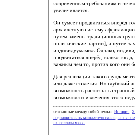
современным требованиям и не мо
увеличивается.
Он сумеет продвигаться вперёд тол
архаическую систему аффилиацион
путём замены традиционных групп
политические партии], а путем з
индивидуумами». Однако, индиви
продвигаться вперёд только тогда,
важным чем то, против кого они б
Для реализации такого фундамент
или даже столетия. Но глубокий а
возможность распознать странный
возможности излечения этого неду
cвязанные между собой темы:
История
,
Х
подпишитесь на бесплатную еженедельную ра
на русском языке