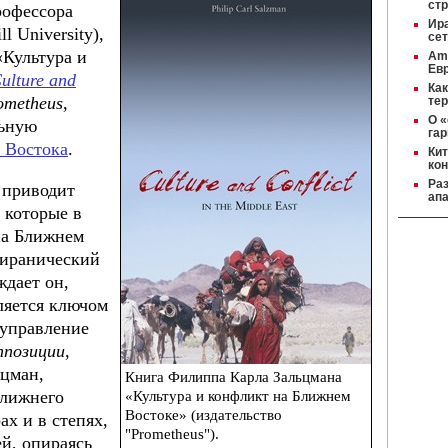
ст
профессора
Ир
 University),
се
«Культура и
Amn
Ев
ulture and
Ка
ometheus
,
тер
О «
льную
га
 Востока
.
Кит
кон
Ра
 приводит
ап
 которые в
на Ближнем
тиранический
ждает он,
вляется ключом
оуправление
ппозиции
,
ьцман,
Книга Филиппа Карла Зальцмана
Ближнего
«Культура и конфликт на Ближнем
Востоке» (издательство
ах и в степях,
"Prometheus").
й, опираясь