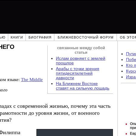
ЬЮ
КНИГИ
БИОГРАФИЯ
БЛИЖНЕВОСТОЧНЫЙ ФОРУМ
ОБ ЭТО
НЕГO
связанные между собой
статьи
Пути
Ислам ровняет с землей
Побе
прошлое
Кто 
Арабы с точки зрения
Курс
пятидесятилетней
Изра
давности
ком языке:
The Middle
На Ближнем Востоке
ставят на сильную лошадь
кого
адах с современной жизнью, почему эта часть
грамотности до уровня жизни, от военного
ития?
Оп
пр
 Филиппа
Евр