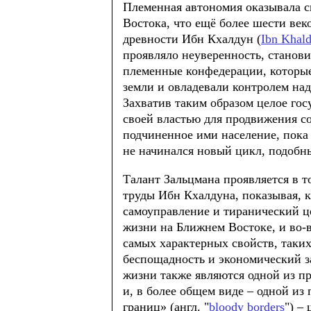
Племенная автономия оказывала 
Востока, что ещё более шести век
древности Ибн Кхалдун (
Ibn Khal
проявляло неуверенность, станов
племенные конфедерации, которые
земли и овладевали контролем на
Захватив таким образом целое гос
своей властью для продвижения с
подчиненное ими население, пока 
не начинался новый цикл, подоб
Талант Зальцмана проявляется в т
труды Ибн Кхалдуна, показывая, к
самоуправление и тиранический ц
жизни на Ближнем Востоке, и во-в
самых характерных свойств, таких
беспощадность и экономический з
жизни также являются одной из п
и, в более общем виде – одной и
границ» (англ. "
bloody borders
") –