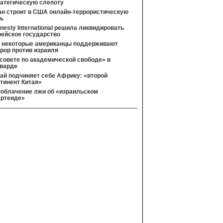
ратегическую слепоту
ан строит в США онлайн-террористическую
ть
esty International решила ликвидировать
рейское государство
к некоторые американцы поддерживают
рор против израиля
совете по академической свободе» в
рварде
ай подчиняет себе Африку: «второй
тинент Китая»
зоблачение лжи об «израильском
артеиде»