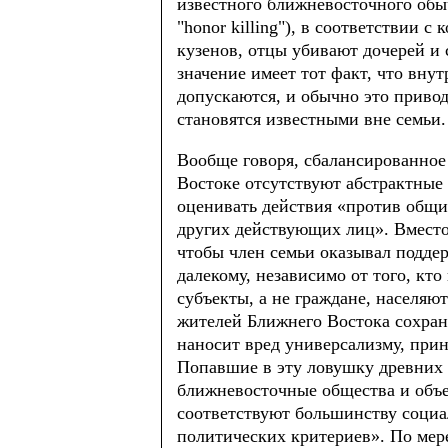
известного ближневосточного обыч
"honor killing"), в соответствии 
кузенов, отцы убивают дочерей и
значение имеет тот факт, что вн
допускаются, и обычно это привод
становятся известными вне семьи.
Вообще говоря, сбалансированное
Востоке отсутствуют абстрактны
оценивать действия «против общих
других действующих лиц». Вместо
чтобы член семьи оказывал поддер
далекому, независимо от того, кт
субъекты, а не граждане, населяю
жителей Ближнего Востока сохран
наносит вред универсализму, прин
Попавшие в эту ловушку древних
ближневосточные общества и объ
соответствуют большинству социа
политических критериев». По мере