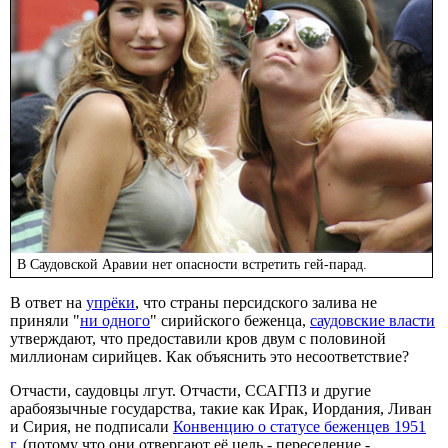
В Саудовской Аравии нет опасности встретить гей-парад.
В ответ на
упрёки
, что страны персидского залива не
приняли "
ни одного
" сирийского беженца,
саудовские власти
утверждают, что предоставили кров двум с половиной
миллионам сирийцев. Как объяснить это несоответствие?
Отчасти, саудовцы лгут. Отчасти, ССАГПЗ и другие
арабоязычные государства, такие как Ирак, Иордания, Ливан
и Сирия, не подписали
Конвенцию о статусе беженцев 1951
г.
(потому что они отвергают её цель - переселение -