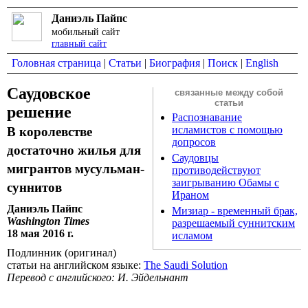
Даниэль Пайпс
мобильный сайт
главный сайт
Головная страница
|
Статьи
|
Биография
|
Поиск
|
English
Саудовское
связанные между собой
статьи
решение
Распознавание
исламистов с помощью
В королевстве
допросов
достаточно жилья для
Саудовцы
мигрантов мусульман-
противодействуют
заигрыванию Обамы с
суннитов
Ираном
Даниэль Пайпс
Мизиар - временный брак,
Washington Times
разрешаемый суннитским
18 мая 2016 г.
исламом
Подлинник (оригинал)
статьи на английском языке:
The Saudi Solution
Перевод с английского: И. Эйдельнант