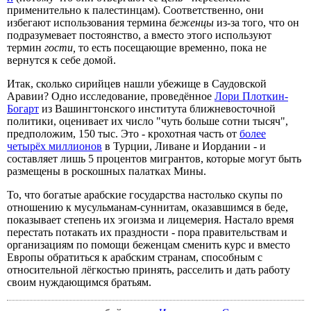
применительно к палестинцам). Соответственно, они
избегают использования термина
беженцы
из-за того, что он
подразумевает постоянство, а вместо этого используют
термин
гости,
то есть посещающие временно, пока не
вернутся к себе домой.
Итак, сколько сирийцев нашли убежище в Саудовской
Аравии? Одно исследование, проведённое
Лори Плоткин-
Богарт
из Вашингтонского института ближневосточной
политики, оценивает их число "чуть больше сотни тысяч",
предположим, 150 тыс. Это - крохотная часть от
более
четырёх миллионов
в Турции, Ливане и Иордании - и
составляет лишь 5 процентов мигрантов, которые могут быть
размещены в роскошных палатках Мины.
То, что богатые арабские государства настолько скупы по
отношению к мусульманам-суннитам, оказавшимся в беде,
показывает степень их эгоизма и лицемерия. Настало время
перестать потакать их праздности - пора правительствам и
организациям по помощи беженцам сменить курс и вместо
Европы обратиться к арабским странам, способным с
относительной лёгкостью принять, расселить и дать работу
своим нуждающимся братьям.