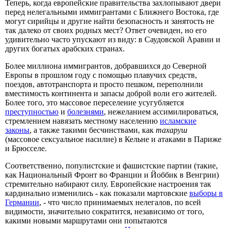
Теперь, когда европейские правительства захлопывают двери
перед нелегальными иммигрантами с Ближнего Востока, где
могут сирийцы и другие найти безопасность и занятость не
так далеко от своих родных мест? Ответ очевиден, но его
удивительно часто упускают из виду: в Саудовской Аравии и
других богатых арабских странах.
Более миллиона иммигрантов, добравшихся до Северной
Европы в прошлом году с помощью плавучих средств,
поездов, автотранспорта и просто пешком, переполнили
вместимость континента и запасы доброй воли его жителей.
Более того, это массовое переселение усугубляется
преступностью
и
болезнями
, нежеланием ассимилироваться,
стремлением навязать местному населению
исламские
законы
, а также такими бесчинствами, как
тахаруш
(массовое сексуальное насилие) в Кельне и атаками в Париже
и Брюсселе.
Соответственно, популистские и фашистские партии (такие,
как Национальный Фронт во Франции и Йоббик в Венгрии)
стремительно набирают силу. Европейские настроения так
кардинально изменились - как показали мартовские
выборы в
Германии
, - что число принимаемых нелегалов, по всей
видимости, значительно сократится, независимо от того,
какими новыми маршрутами они попытаются