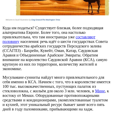
Куда им податься? Существует близкая, более подходящая
альтернатива Европе. Более того, она настолько
привлекательна, что там иностранцы уже
составляют
половину
населения: речь идёт о шести государствах Совета
сотрудничества арабских государств Персидского залива
(ССАГПЗ) - Бахрейн, Кувейт, Оман, Катар, Саудовская
Аравия и Объединенные Арабские Эмираты. Обратим
внимание на королевство Саудовской Аравии (КСА), самую
крупную из них по территории, количеству жителей и
экономике.
Мусульмане-сунниты найдут много привлекательного для
себя именно в КСА. Начнем с того, что в королевстве имеется
100 тыс. высококачественных, пустующих палаток из
стекловолокна, с жильём для около 3 млн. человек, в
Мине
, к
востоку от Мекки. Оборудованные противопожарными
средствами и кондиционерами, укомплектованные туалетом
и кухней, этот уникальный ресурс бывает занят всего пять
дней в году паломниками, прибывающими на хадж.