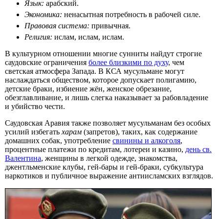
Язык:
арабский.
Экономика:
ненасытная потребность в рабочей силе.
Правовая система:
привычная.
Религия:
ислам, ислам, ислам.
В культурном отношении многие сунниты найдут строгие
саудовские ограничения
более близкими по духу
, чем
светская атмосфера Запада. В КСА мусульмане могут
наслаждаться обществом, которое допускает полигамию,
детские браки, избиение жён, женское обрезание,
обезглавливание, и лишь слегка наказывает за рабовладение
и убийство чести.
Саудовская Аравия также позволяет мусульманам без особых
усилий избегать
харам
(запретов), таких, как содержание
домашних собак, употребление
свинины и алкоголя
,
процентные платежи по кредитам, лотереи и казино,
день св.
Валентина
, женщины в легкой одежде, знакомства,
джентльменские клубы, гей-бары и гей-браки, субкультура
наркотиков и публичное выражение антиисламских взглядов.