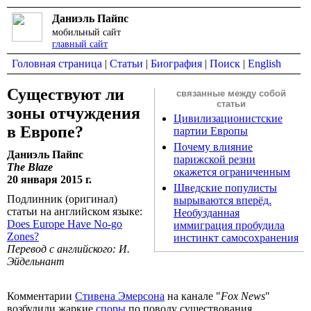
Даниэль Пайпс
мобильный сайт
главный сайт
Головная страница
|
Статьи
|
Биография
|
Поиск
|
English
Существуют ли
связанные между собой
статьи
зоны отчуждения
Цивилизационистские
в Европе?
партии Европы
Почему влияние
Даниэль Пайпс
парижской резни
The Blaze
окажется ограниченным
20 января 2015 г.
Шведские популисты
Подлинник (оригинал)
вырываются вперёд.
статьи на английском языке:
Необузданная
Does Europe Have No-go
иммиграция пробудила
Zones?
инстинкт самосохранения
Перевод с английского: И.
Эйдельнант
Комментарии
Стивена Эмерсона
на канале "
Fox News
"
возбудили жаркие
споры
по поводу существования