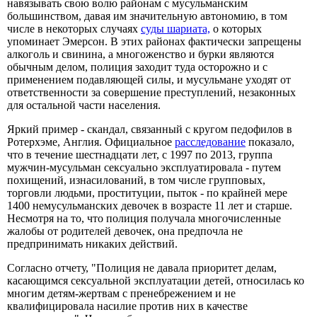
навязывать свою волю районам с мусульманским
большинством, давая им значительную автономию, в том
числе в некоторых случаях
суды шариата,
о которых
упоминает Эмерсон. В этих районах фактически запрещены
алкоголь и свинина, а многоженство и бурки являются
обычным делом, полиция заходит туда осторожно и с
применением подавляющей силы, и мусульмане уходят от
ответственности за совершение преступлений, незаконных
для остальной части населения.
Яркий пример - скандал, связанный с кругом педофилов в
Ротерхэме, Англия. Официальное
расследование
показало,
что в течение шестнадцати лет, с 1997 по 2013, группа
мужчин-мусульман сексуально эксплуатировала - путем
похищений, изнасилований, в том числе групповых,
торговли людьми, проституции, пыток - по крайней мере
1400 немусульманских девочек в возрасте 11 лет и старше.
Несмотря на то, что полиция получала многочисленные
жалобы от родителей девочек, она предпочла не
предпринимать никаких действий.
Согласно отчету, "Полиция не давала приоритет делам,
касающимся сексуальной эксплуатации детей, относилась ко
многим детям-жертвам с пренебрежением и не
квалифицировала насилие против них в качестве