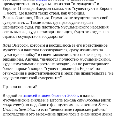
преимущественно мусульманских зон "отчуждения" в
Европе. 11 января Эмерсон сказал, что "существуют в Европе
... места, где власти таких стран, как Франция,
Великобритания, Швеция, Германия не осуществляют свой
суверенитет. ... Такие зоны, где правосудие вершат
шариатские суды, где плотность мусульманского населения
очень высока, куда не заходит полиция, будто это отдельная
страна, государство в государстве".
Хотя Эмерсон, которым я восхищаюсь за его нравственное
мужество и качества иссследователя, сразу извинился за
"ужасную ошибку" в своем заявлении, что такие города, как
Бирмингем, Англия, "являются полностью мусульманскими,
куда немусульмане просто не заходят", он не рассматривает
более широкий вопрос "существ[ования] в Европе" зон
отчуждения в действительности и мест, где правительства "не
осуществляют свой суверенитет".
Прав ли он в этом?
В одной из
записей в моем блоге от 2006 г.
я назвал
мусульманские анклавы в Европе
зонами отчуждения
(англ:
no-go zones
) по подобию с французским выражением
Zones
Urbaines Sensibles
, то есть "деликатные городские районы".
Впоследствии это выражение прижилось в английском языке