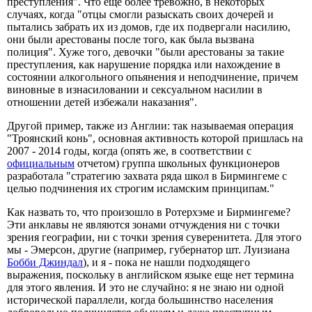
преступления". Что еще более тревожно, в некоторых
случаях, когда "отцы смогли разыскать своих дочерей и
пытались забрать их из домов, где их подвергали насилию,
они были арестованы после того, как была вызвана
полиция". Хуже того, девочки "были арестованы за такие
преступления, как нарушение порядка или нахождение в
состоянии алкогольного опьянения и неподчинение, причем
виновные в изнасиловании и сексуальном насилии в
отношении детей избежали наказания".
Другой пример, также из Англии: так называемая операция
"Троянский конь", основная активность которой пришлась на
2007 - 2014 годы, когда (опять же, в соответствии с
официальным
отчетом) группа школьных функционеров
разработала "стратегию захвата ряда школ в Бирмингеме с
целью подчинения их строгим исламским принципам."
Как назвать то, что произошло в Ротерхэме и Бирмингеме?
Эти анклавы не являются зонами отчуждения ни с точки
зрения географии, ни с точки зрения суверенитета. Для этого
мы - Эмерсон, другие (например, губернатор шт. Луизиана
Бобби Джиндал
), и я - пока не нашли подходящего
выражения, поскольку в английском языке еще нет термина
для этого явления. И это не случайно: я не знаю ни одной
исторической параллели, когда большинство населения