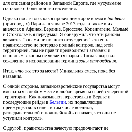
для описания районов в Западной Европе, где мусульмане
составляют большинство населения.
Однако после того, как я провел некоторое время в
banlieues
(пригородах) Парижа в январе 2013 года, а также в их
аналогах в Афинах, Берлине, Брюсселе, Копенгагене, Мальмё
и Стокгольме, я передумал. Я обнаружил, что эти районы
являются "зонами не полного отчуждения" - то есть
правительство не потеряло полный контроль над этой
территорией, там не правят предводители-атаманы и
основным законом не является шариат. Тогда я выразил
сожаление в использовании термина
зоны отчуждения
.
Итак,
что же
это за места? Уникальная смесь, пока без
названия.
С одной стороны, западноевропейские государства могут
вмешаться в любом месте в любое время на своей суверенной
территории. Как показывают перестрелка в Вервье и
последующие рейды в
Бельгии
, их подавляющее
преимущество в силе - в том числе военной,
разведывательной и полицейской - означает, что они не
уступили контроль.
С другой, правительства зачастую предпочитают не